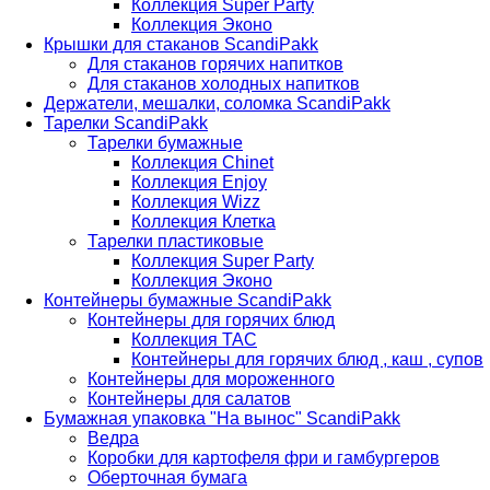
Коллекция Super Party
Коллекция Эконо
Крышки для стаканов ScandiPakk
Для стаканов горячих напитков
Для стаканов холодных напитков
Держатели, мешалки, соломка ScandiPakk
Тарелки ScandiPakk
Тарелки бумажные
Коллекция Chinet
Коллекция Enjoy
Коллекция Wizz
Коллекция Клетка
Тарелки пластиковые
Коллекция Super Party
Коллекция Эконо
Контейнеры бумажные ScandiPakk
Контейнеры для горячих блюд
Коллекция TAC
Контейнеры для горячих блюд , каш , супов
Контейнеры для мороженного
Контейнеры для салатов
Бумажная упаковка "На вынос" ScandiPakk
Ведра
Коробки для картофеля фри и гамбургеров
Оберточная бумага