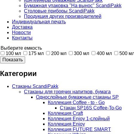
Контейнеры бумажные ScandiPakk
Бумажная упаковка "На вынос" ScandiPakk
Столовые приборы ScandiPakk
Продукция других производителей
Индивидуальная печать
Доставка
Новости
Контакты
Выберите емкость
100 мл
175 мл
200 мл
300 мл
400 мл
500 м
Категории
Стаканы ScandiPakk
Стаканы для горячих напитков, бумага
Однослойные бумажные стаканы SP
Коллекция Coffee - to - Go
Стакан SP16S Coffee-To-Go
Коллекция Craft
Коллекция Enjoy 1-слойный
Коллекция Enjoy
Коллекция FUTURE SMART