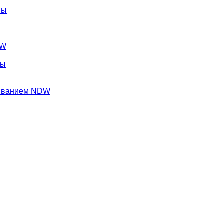
ны
DW
ны
ливанием NDW