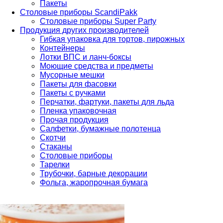
Пакеты
Столовые приборы ScandiPakk
Столовые приборы Super Party
Продукция других производителей
Гибкая упаковка для тортов, пирожных
Контейнеры
Лотки ВПС и ланч-боксы
Моющие средства и предметы
Мусорные мешки
Пакеты для фасовки
Пакеты с ручками
Перчатки, фартуки, пакеты для льда
Пленка упаковочная
Прочая продукция
Салфетки, бумажные полотенца
Скотчи
Стаканы
Столовые приборы
Тарелки
Трубочки, барные декорации
Фольга, жаропрочная бумага