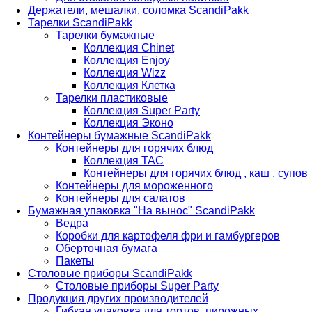
Держатели, мешалки, соломка ScandiPakk
Тарелки ScandiPakk
Тарелки бумажные
Коллекция Chinet
Коллекция Enjoy
Коллекция Wizz
Коллекция Клетка
Тарелки пластиковые
Коллекция Super Party
Коллекция Эконо
Контейнеры бумажные ScandiPakk
Контейнеры для горячих блюд
Коллекция TAC
Контейнеры для горячих блюд , каш , супов
Контейнеры для мороженного
Контейнеры для салатов
Бумажная упаковка "На вынос" ScandiPakk
Ведра
Коробки для картофеля фри и гамбургеров
Оберточная бумага
Пакеты
Столовые приборы ScandiPakk
Столовые приборы Super Party
Продукция других производителей
Гибкая упаковка для тортов, пирожных