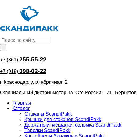
Перейти
к
основному
содержанию
255-55-22
+7 (861)
098-02-22
+7 (918)
г. Краснодар, ул.Фабричная, 2
Официальный дистрибьютор на Юге России – ИП Бербетов
Главная
Каталог
Основная
Стаканы ScandiPakk
навигация
Крышки для стаканов ScandiPakk
Держатели, мешалки, соломка ScandiPakk
Тарелки ScandiPakk
Контейнеры бумажные ScandiPakk