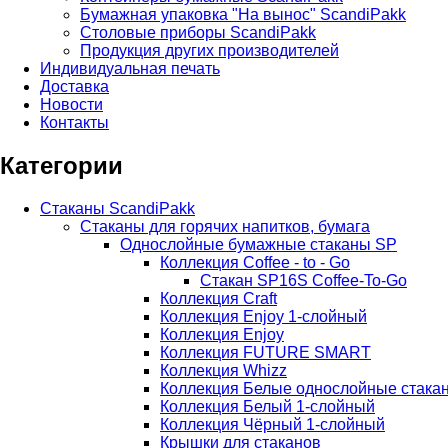
Бумажная упаковка "На вынос" ScandiPakk
Столовые приборы ScandiPakk
Продукция других производителей
Индивидуальная печать
Доставка
Новости
Контакты
Категории
Стаканы ScandiPakk
Стаканы для горячих напитков, бумага
Однослойные бумажные стаканы SP
Коллекция Coffee - to - Go
Стакан SP16S Coffee-To-Go
Коллекция Craft
Коллекция Enjoy 1-слойный
Коллекция Enjoy
Коллекция FUTURE SMART
Коллекция Whizz
Коллекция Белые однослойные стака
Коллекция Белый 1-слойный
Коллекция Чёрный 1-слойный
Крышки для стаканов