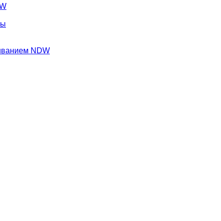
DW
ны
ливанием NDW