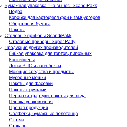
Бумажная упаковка "На вынос" ScandiPakk
Ведра
Коробки для картофеля фри и гамбургеров
Оберточная бумага
Пакеты
Столовые приборы ScandiPakk
Столовые приборы Super Party
Продукция других производителей
Гибкая упаковка для тортов, пирожных
Контейнеры
Лотки ВПС и ланч-боксы
Моющие средства и предметы
Мусорные мешки
Пакеты для фасовки
Пакеты с ручками
Перчатки, фартуки, пакеты для льда
Пленка упаковочная
Прочая продукция
Салфетки, бумажные полотенца
Скотчи
Стаканы