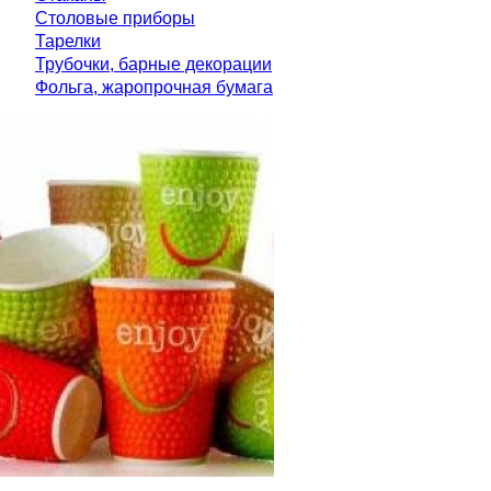
Столовые приборы
Тарелки
Трубочки, барные декорации
Фольга, жаропрочная бумага