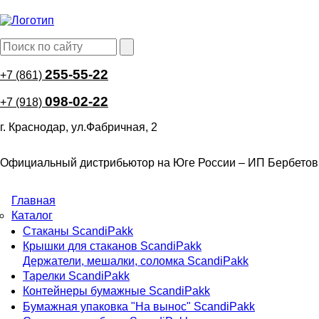
Перейти
к
основному
содержанию
255-55-22
+7 (861)
098-02-22
+7 (918)
г. Краснодар, ул.Фабричная, 2
Официальный дистрибьютор на Юге России – ИП Бербетов
Главная
Основная
Каталог
Стаканы ScandiPakk
навигация
Крышки для стаканов ScandiPakk
Держатели, мешалки, соломка ScandiPakk
Тарелки ScandiPakk
Контейнеры бумажные ScandiPakk
Бумажная упаковка "На вынос" ScandiPakk